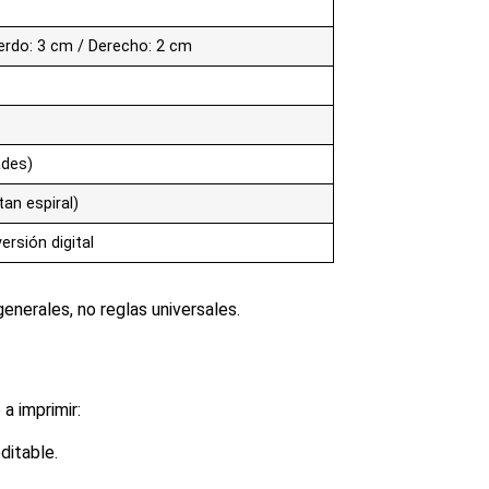
uierdo: 3 cm / Derecho: 2 cm
ades)
an espiral)
ersión digital
enerales, no reglas universales.
a imprimir:
ditable.