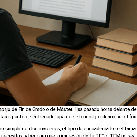
ajo de Fin de Grado o de Máster. Has pasado horas delante del o
estás a punto de entregarlo, aparece el enemigo silencioso: el fo
 no cumplir con los márgenes, el tipo de encuadernado o el tamañ
e necesitas saber para que la impresión de tu TFG o TFM no sea 