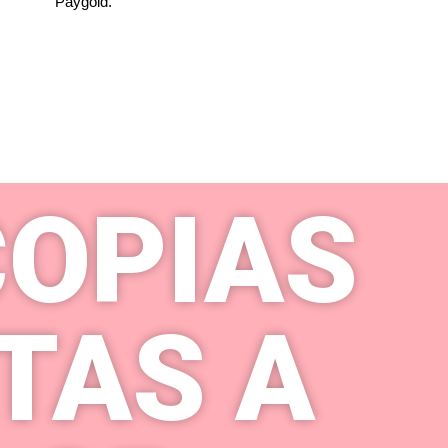
Paygold.
OPIAS
TAS A