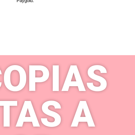
Paygold.
OPIAS
TAS A