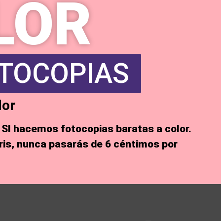
LOR
TOCOPIAS
lor
e
SI hacemos fotocopias baratas a color
.
iris, nunca pasarás de
6 céntimos por