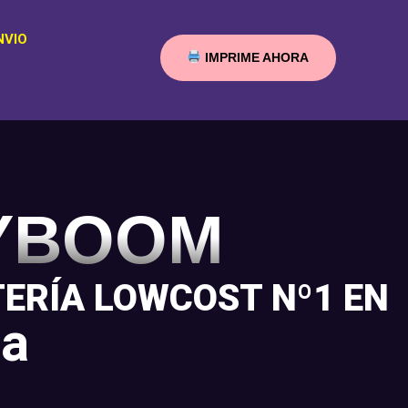
NVIO
IMPRIME AHORA
YBOOM
TERÍA LOWCOST Nº1 EN
a