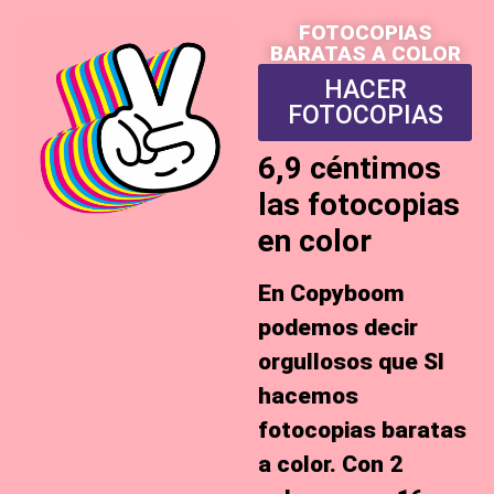
FOTOCOPIAS
BARATAS A COLOR
HACER
FOTOCOPIAS
6,9 céntimos
las fotocopias
en color
En Copyboom
podemos decir
orgullosos que
SI
hacemos
fotocopias baratas
a color
. Con 2