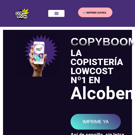
IMPRIME AHORA
COPYBOO
LA
COPISTERÍA
LOWCOST
Nº1 EN
Alcoben
IMPRIME YA
Así de sencillo, sin letra