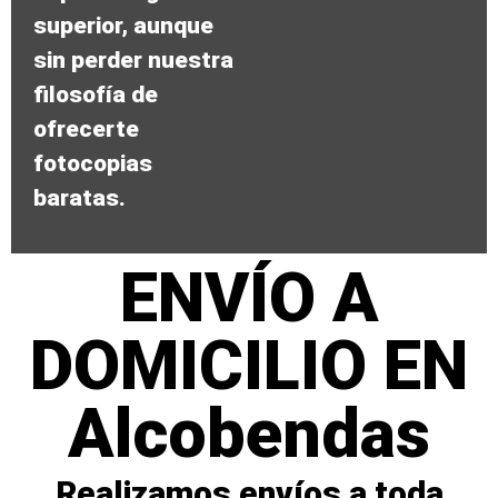
superior, aunque
sin perder nuestra
filosofía de
ofrecerte
fotocopias
baratas.
ENVÍO A
DOMICILIO EN
Alcobendas
Realizamos envíos a toda