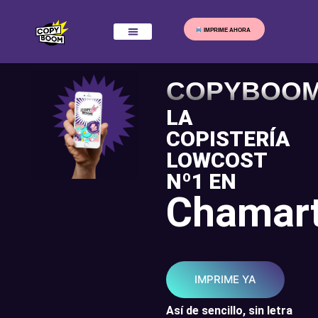
IMPRIME AHORA
COPYBOO
LA
COPISTERÍA
LOWCOST
Nº1 EN
Chamart
IMPRIME YA
Así de sencillo, sin letra