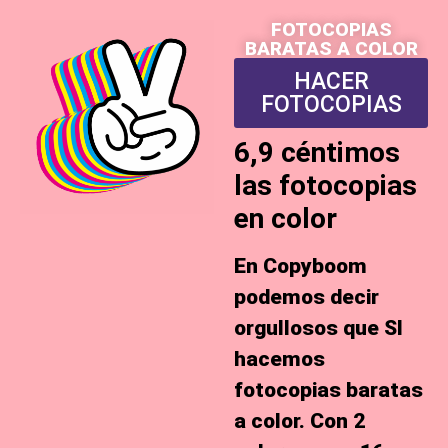
FOTOCOPIAS
BARATAS A COLOR
HACER
FOTOCOPIAS
6,9 céntimos
las fotocopias
en color
En Copyboom
podemos decir
orgullosos que
SI
hacemos
fotocopias baratas
a color
. Con 2